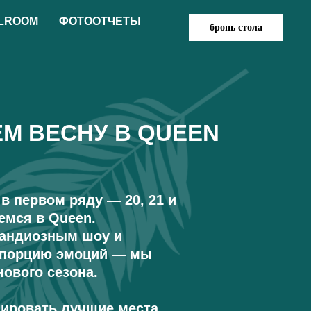
LROOM
ФОТООТЧЕТЫ
бронь стола
М ВЕСНУ В QUEEN
в первом ряду — 20, 21 и
емся в Queen.
рандиозным шоу и
 порцию эмоций — мы
нового сезона.
нировать лучшие места.